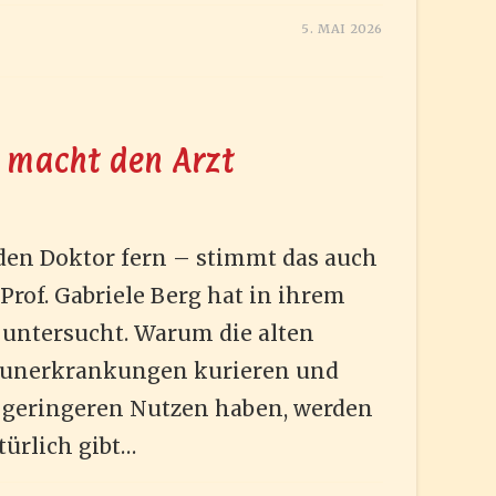
R
5. MAI 2026
PULSVORTRÄGE
SUNDHEIT
g macht den Arzt
 den Doktor fern – stimmt das auch
rof. Gabriele Berg hat in ihrem
v untersucht. Warum die alten
munerkrankungen kurieren und
 geringeren Nutzen haben, werden
türlich gibt…