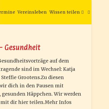
ermine
Vereinsleben
Wissen teilen
Website-
Suche
– Gesundheit
Gesundheitsvorträge auf dem
umschalten
tragende sind im Wechsel: Katja
 Steffie Grootens.Zu diesen
ir dich in den Pausen mit
en, gesunden Häppchen. Wir werden
it dir hier teilen.Mehr Infos