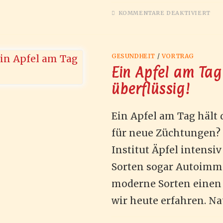
FÜ
KOMMENTARE DEAKTIVIERT
IM
–
GE
GESUNDHEIT
/
VORTRAG
Ein Apfel am Ta
überflüssig!
Ein Apfel am Tag hält
für neue Züchtungen? P
Institut Äpfel intensi
Sorten sogar Autoim
moderne Sorten einen
wir heute erfahren. Na