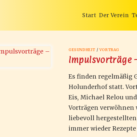
Start
Der Verein
T
GESUNDHEIT
/
VORTRAG
Impulsvorträge 
Es finden regelmäßig 
Holunderhof statt. Vor
Eis, Michael Relou und
Vorträgen verwöhnen w
liebevoll hergestellt
immer wieder Rezepte m