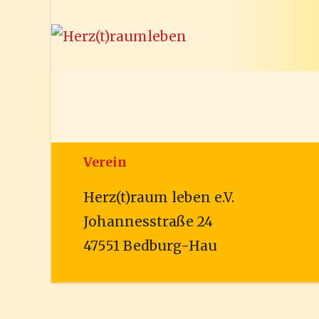
Zum
Inhalt
springen
Verein
Herz(t)raum leben e.V.
Johannesstraße 24
47551 Bedburg-Hau