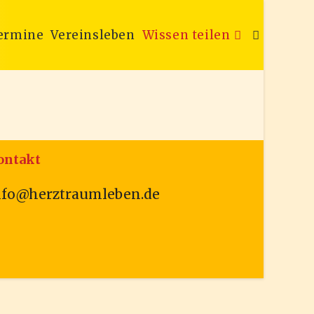
ermine
Vereinsleben
Wissen teilen
Website-
Suche
ontakt
umschalten
nfo@herztraumleben.de