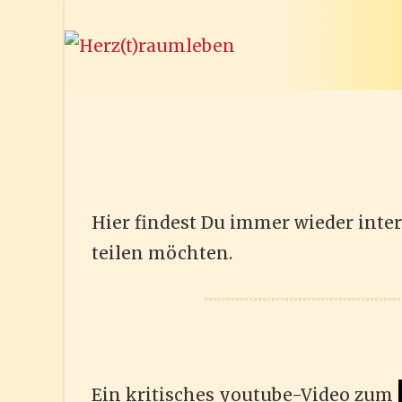
Zum
Inhalt
springen
Hier findest Du immer wieder inter
teilen möchten.
Ein kritisches youtube-Video zum