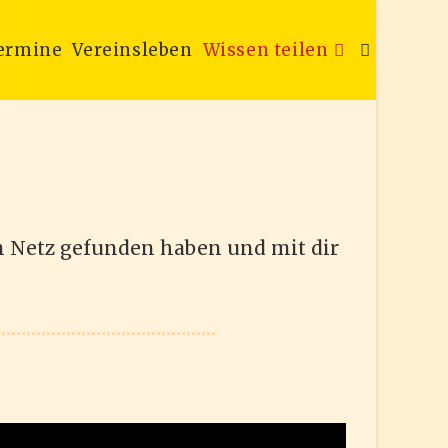
ermine
Vereinsleben
Wissen teilen
Website-
Suche
im Netz gefunden haben und mit dir
umschalten