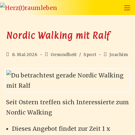
Zum
Inhalt
springen
Nordic Walking mit Ralf
Beitrag
Beitrags-
Beitrags-
8. Mai 2026
Gesundheit
/
Sport
Joachim
veröffentlicht:
Kategorie:
Autor:
Seit Ostern treffen sich Interessierte zum
Nordic Walking
Dieses Angebot findet zur Zeit 1 x