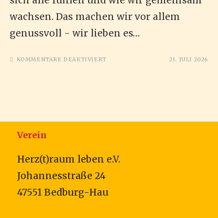
sich alle fühlen und wie wir gemeinsam
wachsen. Das machen wir vor allem
genussvoll - wir lieben es…
FÜR
KOMMENTARE DEAKTIVIERT
21. JULI 2026
CAFÉ
HERZRAUM
/
KNEIPE
MIT
HERZ
Verein
Herz(t)raum leben e.V.
Johannesstraße 24
47551 Bedburg-Hau